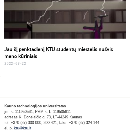
Jau šį penktadienį KTU studentų miestelis nušvis
meno kūriniais
2022-09-22
Kauno technologijos universitetas
įm. k. 111950581, PVM k. LT119505811
adresas K. Donelaičio g. 73, LT-44249 Kaunas
tel. +370 (37) 300 000, 300 421, faks. +370 (37) 324 144
el. p.
ktu@ktu.lt