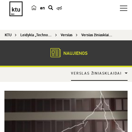
en
p
a
i
KTU
Leidykla „Technologija“
Verslas
Verslas žiniasklaidai
e
š
k
NAUJIENOS
a
VERSLAS ŽINIASKLAIDAI