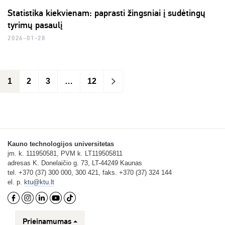
Statistika kiekvienam: paprasti žingsniai į sudėtingų
tyrimų pasaulį
2026-01-28
1
2
3
…
12
>
Kauno technologijos universitetas
įm. k. 111950581, PVM k. LT119505811
adresas K. Donelaičio g. 73, LT-44249 Kaunas
tel. +370 (37) 300 000, 300 421, faks. +370 (37) 324 144
el. p.
ktu@ktu.lt
Prieinamumas