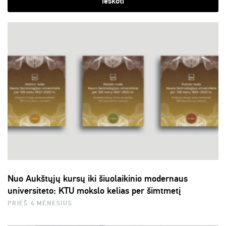
ieškoti
Nuo Aukštųjų kursų iki šiuolaikinio modernaus
universiteto: KTU mokslo kelias per šimtmetį
PRIEŠ 4 MĖNESIUS