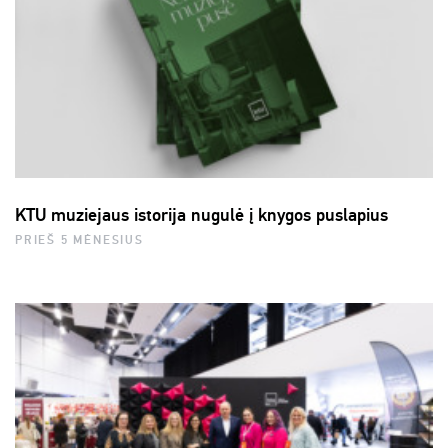
KTU muziejaus istorija nugulė į knygos puslapius
PRIEŠ 5 MĖNESIUS