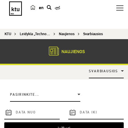
en
p
a
i
KTU
Leidykla „Technologija“
Naujienos
Svarbiausios
e
š
k
NAUJIENOS
a
SVARBIAUSIOS
PASIRINKITE...