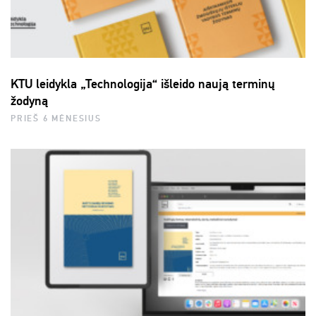
KTU leidykla „Technologija“ išleido naują terminų
žodyną
PRIEŠ 6 MĖNESIUS