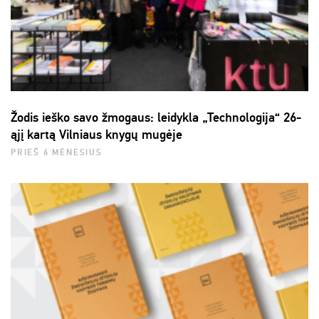
Žodis ieško savo žmogaus: leidykla „Technologija“ 26-
ąjį kartą Vilniaus knygų mugėje
PRIEŠ 6 MĖNESIUS