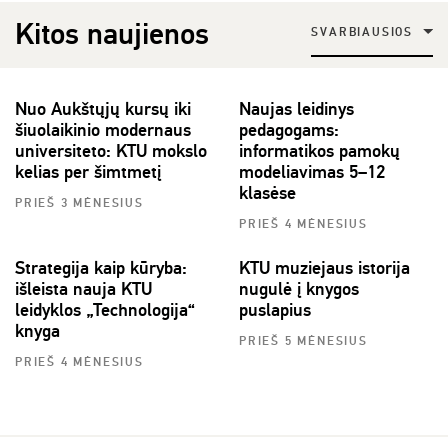
Kitos naujienos
SVARBIAUSIOS
Nuo Aukštųjų kursų iki
Naujas leidinys
šiuolaikinio modernaus
pedagogams:
universiteto: KTU mokslo
informatikos pamokų
kelias per šimtmetį
modeliavimas 5–12
klasėse
PRIEŠ 3 MĖNESIUS
PRIEŠ 4 MĖNESIUS
Strategija kaip kūryba:
KTU muziejaus istorija
išleista nauja KTU
nugulė į knygos
leidyklos „Technologija“
puslapius
knyga
PRIEŠ 5 MĖNESIUS
PRIEŠ 4 MĖNESIUS