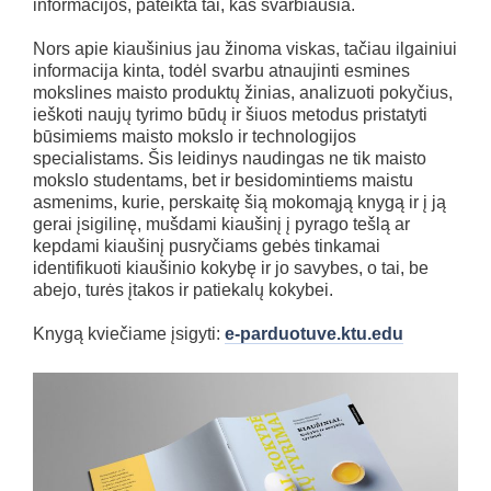
informacijos, pateikta tai, kas svarbiausia.
Nors apie kiaušinius jau žinoma viskas, tačiau ilgainiui
informacija kinta, todėl svarbu atnaujinti esmines
mokslines maisto produktų žinias, analizuoti pokyčius,
ieškoti naujų tyrimo būdų ir šiuos metodus pristatyti
būsimiems maisto mokslo ir technologijos
specialistams. Šis leidinys naudingas ne tik maisto
mokslo studentams, bet ir besidomintiems maistu
asmenims, kurie, perskaitę šią mokomąją knygą ir į ją
gerai įsigilinę, mušdami kiaušinį į pyrago tešlą ar
kepdami kiaušinį pusryčiams gebės tinkamai
identifikuoti kiaušinio kokybę ir jo savybes, o tai, be
abejo, turės įtakos ir patiekalų kokybei.
Knygą kviečiame įsigyti:
e-parduotuve.ktu.edu