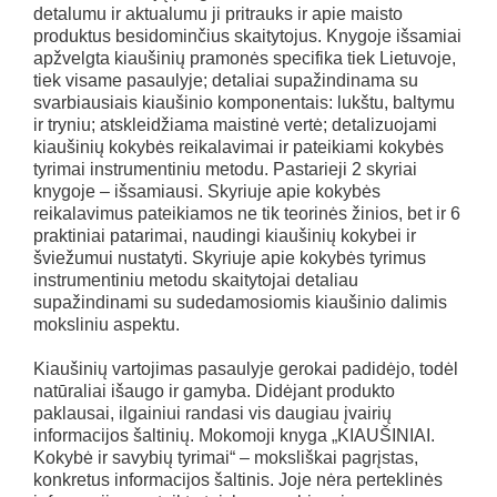
detalumu ir aktualumu ji pritrauks ir apie maisto
produktus besidominčius skaitytojus. Knygoje išsamiai
apžvelgta kiaušinių pramonės specifika tiek Lietuvoje,
tiek visame pasaulyje; detaliai supažindinama su
svarbiausiais kiaušinio komponentais: lukštu, baltymu
ir tryniu; atskleidžiama maistinė vertė; detalizuojami
kiaušinių kokybės reikalavimai ir pateikiami kokybės
tyrimai instrumentiniu metodu. Pastarieji 2 skyriai
knygoje – išsamiausi. Skyriuje apie kokybės
reikalavimus pateikiamos ne tik teorinės žinios, bet ir 6
praktiniai patarimai, naudingi kiaušinių kokybei ir
šviežumui nustatyti. Skyriuje apie kokybės tyrimus
instrumentiniu metodu skaitytojai detaliau
supažindinami su sudedamosiomis kiaušinio dalimis
moksliniu aspektu.
Kiaušinių vartojimas pasaulyje gerokai padidėjo, todėl
natūraliai išaugo ir gamyba. Didėjant produkto
paklausai, ilgainiui randasi vis daugiau įvairių
informacijos šaltinių. Mokomoji knyga „KIAUŠINIAI.
Kokybė ir savybių tyrimai“ – moksliškai pagrįstas,
konkretus informacijos šaltinis. Joje nėra perteklinės