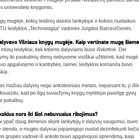
is universiteto knygomis.
gų mugėje, kokių leidinių dairėsi lankytojai ir kokios nuotaikos
TU leidyklos „Technologija“ vadovės Jurgitos Barcevičienės.
 dalyvavo Vilniaus knygų mugėje. Kaip vertinate mugę šieme
ūsų leidyklai, tiek kitiems dalyviams buvo išskirtinė. Dėl
ų iki paskutinių dienų nebuvome visiškai užtikrinti, kad mugė
avo apgalvojimo ir kantrybės, laimei, leidyklos komanda buvo
škai.
s mažiau dalyvių negu ankstesniais metais, nepaisant to, ji išl
Akivaizdu, kad po ilgų suvaržymų knygų mylėtojai pasiilgę gyvų
ir pokalbių.
kokius nors iki šiol nebuvusius ribojimus?
i ypač daug dėmesio skyrė lankytojų ir dalyvių saugumui, buvo
 stendo, o mugės dalyviai įsipareigojo nuolat dezinfekuoti lieč
aino grupės vadovė iš anksto buvo apgalvojusi sprendimą, kaip