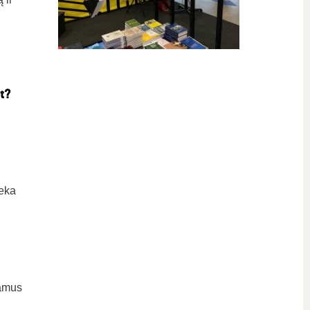
t?
ieka
iamus