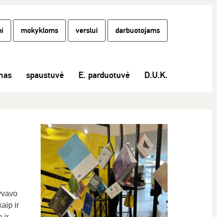
i
mokykloms
verslui
darbuotojams
inas
spaustuvė
E. parduotuvė
D.U.K.
lyvavo
aip ir
 ir