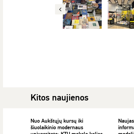
Kitos naujienos
Nuo Aukštųjų kursų iki
Naujas
šiuolaikinio modernaus
inform
universiteto: KTU mokslo kelias
modeli