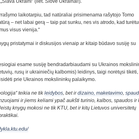
„Slava Ukraini“ (liet. Šlovė Ukrainai!).
rašymo laikotarpiu, tad natūraliai prisimenama rašytojo Tomo
ratūrą – net labai gerą – taip pat sunku, nes vis atrodo, kad turėt
mus visus vienija.“
ų pristatymai ir diskusijos vienaip ar kitaip būdavo susiję su
 tiesiogiai esame susiję bendradarbiaudami su Ukrainos mokslini
tuvių, rusų ir ukrainiečių kalbomis) leidinys, taigi norėtųsi tikėti
prisidėti prie Ukrainos mokslininkų palaikymo.
logija“ teikia ne tik
leidybos
, bet ir
dizaino, maketavimo
,
spaud
enzuojami ir jiems keliami ypač aukšti turinio, kalbos, spaudos ir k
leistų knygų mokosi ne tik KTU, bet ir kitų Lietuvos universitetų
raktikai.
idykla.ktu.edu/