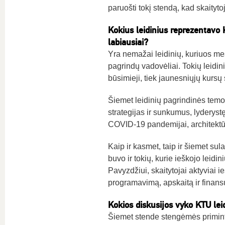
paruošti tokį stendą, kad skaitytoj
Kokius leidinius reprezentavo K
labiausiai?
Yra nemažai leidinių, kuriuos me
pagrindų vadovėliai. Tokių leidin
būsimieji, tiek jaunesniųjų kursų 
Šiemet leidinių pagrindinės temo
strategijas ir sunkumus, lyderyst
COVID-19 pandemijai, architektūrą i
Kaip ir kasmet, taip ir šiemet sul
buvo ir tokių, kurie ieškojo leidin
Pavyzdžiui, skaitytojai aktyviai i
programavimą, apskaitą ir finansu
Kokios diskusijos
vyko KTU lei
Šiemet stende stengėmės priminti