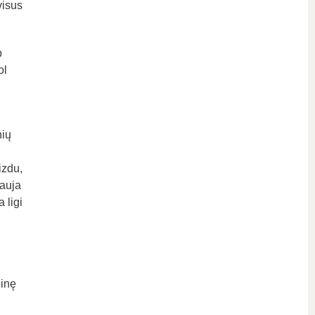
visus
p
ol
nių
izdu,
nauja
 ligi
pinę