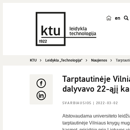
en
p
a
i
e
š
KTU
Leidykla „Technologija“
Naujienos
Tarptaut
k
a
Tarptautinėje Vil
dalyvavo 22-ąjį ka
SVARBIAUSIOS
| 2022-03-02
Atstovaudama universiteto leidžia
tarptautinėje Vilniaus knygų mugė
kasmet, prisidėjo prie Lietuvos v