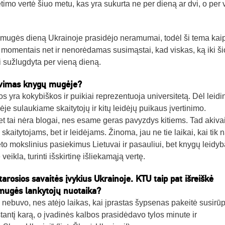
etimo vertė šiuo metu, kas yra sukurta ne per dieną ar dvi, o per 
ų mugės dieną Ukrainoje prasidėjo neramumai, todėl ši tema kai
 momentais net ir nenorėdamas susimąstai, kad viskas, ką iki ši
ti sužlugdyta per vieną dieną.
vavimas knygų mugėje?
s yra kokybiškos ir puikiai reprezentuoja universitetą. Dėl leidi
 sulaukiame skaitytojų ir kitų leidėjų puikaus įvertinimo.
t tai nėra blogai, nes esame geras pavyzdys kitiems. Tad akiva
kaitytojams, bet ir leidėjams. Žinoma, jau ne tie laikai, kai tik 
to mokslinius pasiekimus Lietuvai ir pasauliui, bet knygų leidyba
 veikla, turinti išskirtinę išliekamąją vertę.
arosios savaitės įvykius Ukrainoje. KTU taip pat išreiškė
mugės lankytojų nuotaika?
ebuvo, nes atėjo laikas, kai įprastas šypsenas pakeitė susirū
stantį karą, o įvadinės kalbos prasidėdavo tylos minute ir