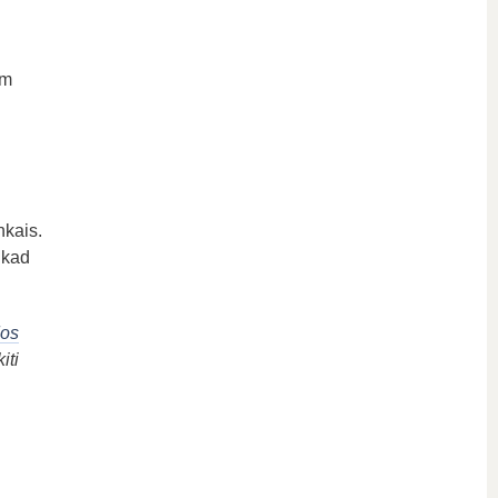
um
nkais.
, kad
os
iti