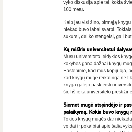
vyko diskusija apie tai, kokia švi
100 metų.
Kaip jau visi žino, pirmąją knyg
niekad buvo labai svarbi. Tokiais
sukūrei, dėl ko stengeisi, gali bū
Ką reiškia universitetui daly
Mūsų universiteto leidyklos knygo
kokybės gana dažnai knygų mugėje
Pastebime, kad mus kopijuoja, be
kad knygų mugė reikalinga ne tik s
knyga galėjo paskleisti universite
šiol išlieka universiteto prestižinė
Šiem
et mugė atspindėjo ir past
palaikymą. Kokia buvo knygų 
Tokios knygų mugės dar niekada n
veidai ir pokalbiai apie šalia vyk