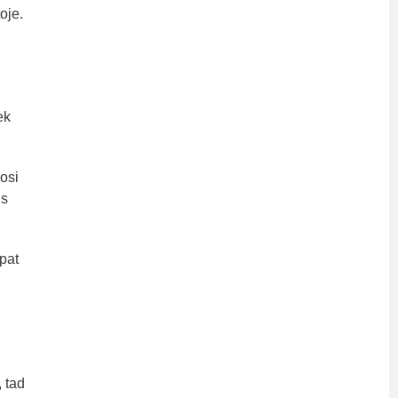
oje.
ek
osi
us
 pat
 tad