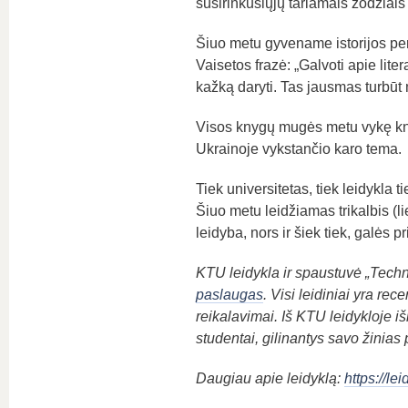
susirinkusiųjų tariamais žodžiais 
Šiuo metu gyvename istorijos per
Vaisetos frazė: „Galvoti apie lite
kažką daryti. Tas jausmas turbūt 
Visos knygų mugės metu vykę knyg
Ukrainoje vykstančio karo tema.
Tiek universitetas, tiek leidykla
Šiuo metu leidžiamas trikalbis (lie
leidyba, nors ir šiek tiek, galės 
KTU leidykla ir spaustuvė „Techno
paslaugas
. Visi leidiniai yra rec
reikalavimai. Iš KTU leidykloje iš
studentai, gilinantys savo žinias p
Daugiau apie leidyklą:
https://le