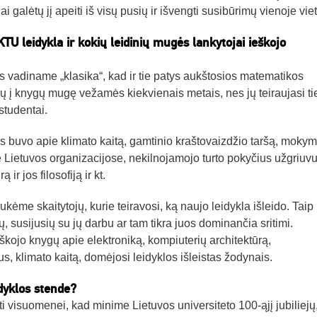
ai galėtų jį apeiti iš visų pusių ir išvengti susibūrimų vienoje viet
TU leidykla ir kokių leidinių mugės lankytojai ieškojo
s vadiname „klasika“, kad ir tie patys aukštosios matematikos
ių į knygų mugę vežamės kiekvienais metais, nes jų teiraujasi ti
studentai.
s buvo apie klimato kaitą, gamtinio kraštovaizdžio taršą, mokym
ę Lietuvos organizacijose, nekilnojamojo turto pokyčius užgriuv
r jos filosofiją ir kt.
aukėme skaitytojų, kurie teiravosi, ką naujo leidykla išleido. Taip
ių, susijusių su jų darbu ar tam tikra juos dominančia sritimi.
eškojo knygų apie elektroniką, kompiuterių architektūrą,
s, klimato kaitą, domėjosi leidyklos išleistas žodynais.
dyklos stende?
 visuomenei, kad minime Lietuvos universiteto 100-ąjį jubiliejų,