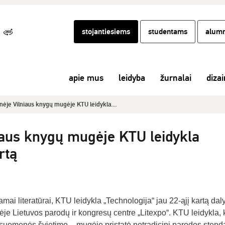
stojantiesiems
studentams
alumn
apie mus
leidyba
žurnalai
diza
inėje Vilniaus knygų mugėje KTU leidykla...
niaus knygų mugėje KTU leidykla
rtą
mai literatūrai, KTU leidykla „Technologija“ jau 22-ąjį kartą da
je Lietuvos parodų ir kongresų centre „Litexpo“. KTU leidykla, k
isuomenės švietimo – mugėje pristatė netradicinį parodos stendą