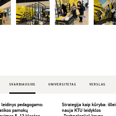
SVARBIAUSIOS
UNIVERSITETAS
VERSLAS
 leidinys pedagogams:
Strategija kaip kūryba: išlei
atikos pamokų
nauja KTU leidyklos
avimas 5–12 klasėse
„Technologija“ knyga