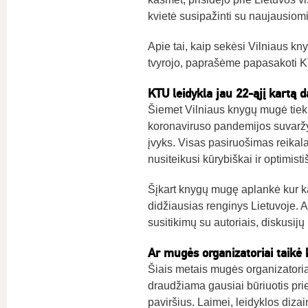
kvietė susipažinti su naujausiom
Apie tai, kaip sekėsi Vilniaus kny
tvyrojo, paprašėme papasakoti K
KTU leidykla jau 22-ąjį kartą
Šiemet Vilniaus knygų mugė tiek m
koronaviruso pandemijos suvaržym
įvyks. Visas pasiruošimas reikal
nusiteikusi kūrybiškai ir optimisti
Šįkart knygų mugę aplankė kur ka
didžiausias renginys Lietuvoje. 
susitikimų su autoriais, diskusijų 
Ar mugės organizatoriai taikė 
Šiais metais mugės organizatoria
draudžiama gausiai būriuotis prie
paviršius. Laimei, leidyklos diz