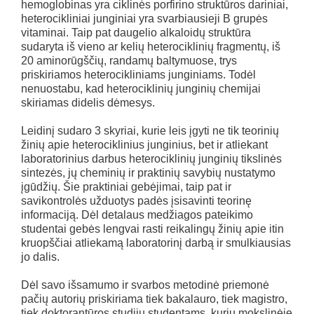
hemoglobinas yra ciklinės porfirino struktūros dariniai,
heterocikliniai junginiai yra svarbiausieji B grupės
vitaminai. Taip pat daugelio alkaloidų struktūra
sudaryta iš vieno ar kelių heterociklinių fragmentų, iš
20 aminorūgščių, randamų baltymuose, trys
priskiriamos heterocikliniams junginiams. Todėl
nenuostabu, kad heterociklinių junginių chemijai
skiriamas didelis dėmesys.
Leidinį sudaro 3 skyriai, kurie leis įgyti ne tik teorinių
žinių apie heterociklinius junginius, bet ir atliekant
laboratorinius darbus heterociklinių junginių tikslinės
sintezės, jų cheminių ir praktinių savybių nustatymo
įgūdžių. Šie praktiniai gebėjimai, taip pat ir
savikontrolės užduotys padės įsisavinti teorinę
informaciją. Dėl detalaus medžiagos pateikimo
studentai gebės lengvai rasti reikalingų žinių apie itin
kruopščiai atliekamą laboratorinį darbą ir smulkiausias
jo dalis.
Dėl savo išsamumo ir svarbos metodinė priemonė
pačių autorių priskiriama tiek bakalauro, tiek magistro,
tiek doktorantūros studijų studentams, kurių mokslinėje