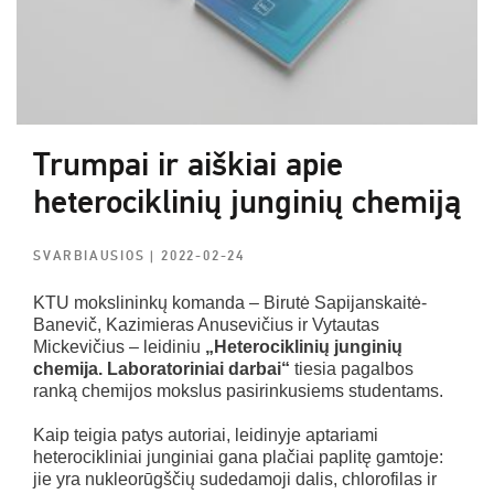
Trumpai ir aiškiai apie
heterociklinių junginių chemiją
SVARBIAUSIOS
| 2022-02-24
KTU mokslininkų komanda – Birutė Sapijanskaitė-
Banevič, Kazimieras Anusevičius ir Vytautas
Mickevičius – leidiniu
„Heterociklinių junginių
chemija. Laboratoriniai darbai“
tiesia pagalbos
ranką chemijos mokslus pasirinkusiems studentams.
Kaip teigia patys autoriai, leidinyje aptariami
heterocikliniai junginiai gana plačiai paplitę gamtoje:
jie yra nukleorūgščių sudedamoji dalis, chlorofilas ir