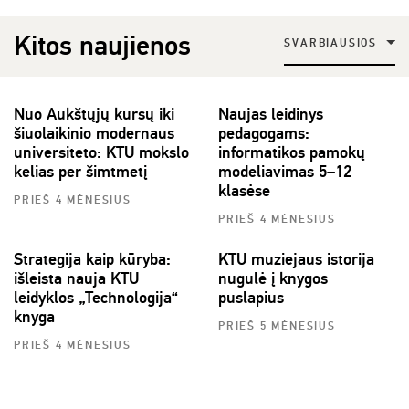
Kitos naujienos
SVARBIAUSIOS
Nuo Aukštųjų kursų iki
Naujas leidinys
šiuolaikinio modernaus
pedagogams:
universiteto: KTU mokslo
informatikos pamokų
kelias per šimtmetį
modeliavimas 5–12
klasėse
PRIEŠ 4 MĖNESIUS
PRIEŠ 4 MĖNESIUS
Strategija kaip kūryba:
KTU muziejaus istorija
išleista nauja KTU
nugulė į knygos
leidyklos „Technologija“
puslapius
knyga
PRIEŠ 5 MĖNESIUS
PRIEŠ 4 MĖNESIUS