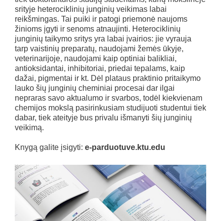
srityje heterociklinių junginių veikimas labai
reikšmingas. Tai puiki ir patogi priemonė naujoms
žinioms įgyti ir senoms atnaujinti. Heterociklinių
junginių taikymo sritys yra labai įvairios: jie vyrauja
tarp vaistinių preparatų, naudojami žemės ūkyje,
veterinarijoje, naudojami kaip optiniai balikliai,
antioksidantai, inhibitoriai, priedai tepalams, kaip
dažai, pigmentai ir kt. Dėl plataus praktinio pritaikymo
lauko šių junginių cheminiai procesai dar ilgai
nepraras savo aktualumo ir svarbos, todėl kiekvienam
chemijos mokslą pasirinkusiam studijuoti studentui tiek
dabar, tiek ateityje bus privalu išmanyti šių junginių
veikimą.
Knygą galite įsigyti:
e-parduotuve.ktu.edu